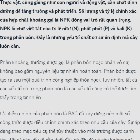
Thực vật, cũng giống như con người và động vật, cần chất dinh
dưỡng để tăng trưởng và phát triển. Số lượng và tỷ lệ chính xác
của hợp chất khoáng gọi là NPK đóng vai trò rất quan trọng.
NPK là chữ viết tắt của tỷ lệ nitơ (N), phốt phát (P) và kali (K)
trong phân bón. Đây là những yếu tố chất cơ sở ổn định mà cây
luôn cần.
Phân khoáng, thường được gọi là phân bón hoặc phân vô cơ,
không bao gồm nguyên liệu tự nhiên hoàn toàn. Phân bón được
tạo ra sau một quá trình công nghiệp (hóa học). Tuy nhiên, tất cả
các yếu tố có trong phân bón là các yếu tố cũng có thể được tìm
thấy trong tự nhiên.
Ưu điểm chính của phân bón là BAC đã xây dựng nên một số
công thức được điều chỉnh chính xác theo nhu cầu của cây. Sự áp
dụng theo mục tiêu cụ thể tùy thuộc vào môi trường được canh
tác. Tất cả các yếu tố cần thiết đều có đầy đủ và cây không phải