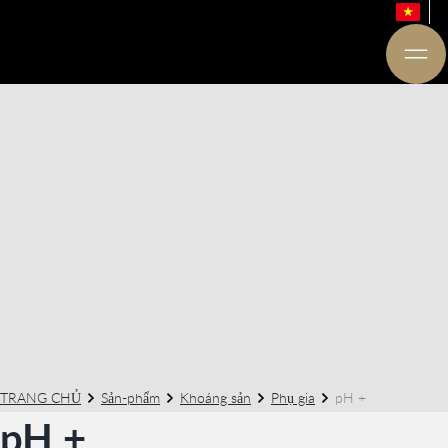
TRANG CHỦ
Sản-phẩm
Khoáng sản
Phụ gia
pH +
pH +