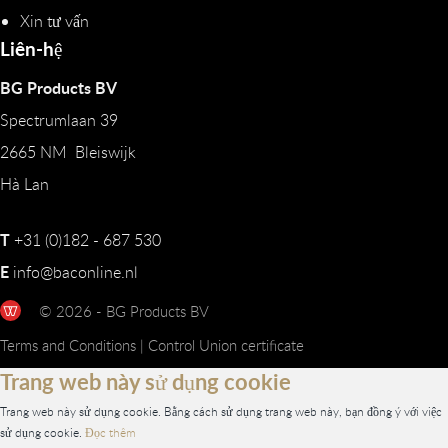
Xin tư vấn
Liên-hệ
BG Products BV
Spectrumlaan 39
2665 NM Bleiswijk
Hà Lan
T
+31 (0)182 - 687 530
E
info@baconline.nl
© 2026 - BG Products BV
Terms and Conditions
|
Control Union certificate
Trang web này sử dụng cookie
Trang web này sử dụng cookie. Bằng cách sử dụng trang web này, bạn đồng ý với việc
sử dụng cookie.
Đọc thêm