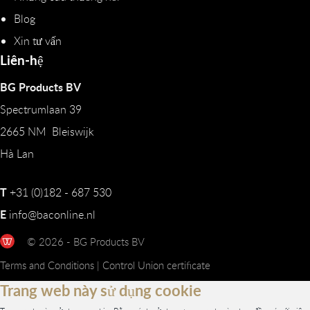
Blog
Xin tư vấn
Liên-hệ
BG Products BV
Spectrumlaan 39
2665 NM Bleiswijk
Hà Lan
T
+31 (0)182 - 687 530
E
info@baconline.nl
© 2026 - BG Products BV
Terms and Conditions
|
Control Union certificate
Trang web này sử dụng cookie