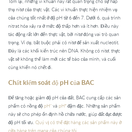
Tóm lại, những vi khuẩn này rất quan trọng cho sự hấp
thụ nitơ của thực vật. Các vi khuẩn thực hiện nhiệm vụ
của chúng tốt nhất ở độ pH từ 6 đến 7. Dưới 6, quá trình
nitrat hóa xảy ra ở mức độ thấp hơn và ít hơn. Điều này
tác động rất lớn đến thực vật, bởi nitơ đóng vai trò quan
trọng. Ví dụ, bắt buộc phải có nitơ để sản xuất nucleotit.
Đây là các khối kiến trúc nên DNA. Không có nitơ, thực
vật sẽ không thể làm mới các tế bào của mình, và cuối
cùng khiến nó chết đi.
Chất kiểm soát độ pH của BAC
Để tăng hoặc giảm độ pH của đất, BAC cung cấp các sản
phẩm có nồng độ
pH⁻
và
pH⁺
đậm đặc. Những sản phẩm
này sẽ cho phép ổn định hồ chứa nước, giúp đất đạt được
độ pH tối ưu.
Quý vị có thể đặt hàng các sản phẩm này ở
cửa hàng trên mạng của chúng tôi.